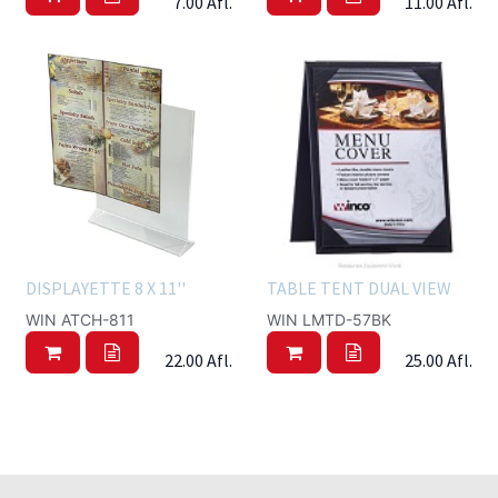
7.00
Afl.
11.00
Afl.
DISPLAYETTE 8 X 11''
TABLE TENT DUAL VIEW
WIN ATCH-811
WIN LMTD-57BK
22.00
Afl.
25.00
Afl.