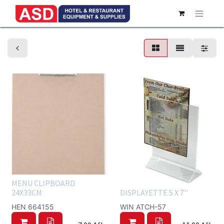
Menu Holders
MENU CLIPBOARD
24X33CM
DISPLAYETTE 5 X 7''
HEN 664155
WIN ATCH-57